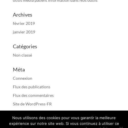
otitis media patient information
dans
Nos outils
Archives
février 2019
janvier 2019
Catégories
Non classé
Méta
Connexion
Flux des publications
Flux des commentaires
Site de WordPress-FR
Nous utilisons des cookies pour vous garantir la meilleure
expérience sur notre site web. Si vous continuez à utiliser ce